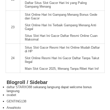
Daftar Situs Slot Gacor Hari Ini yang Paling
Gampang Menang
Slot Online Hari Ini Gampang Menang Bonus Gede
dan Gacor
Slot Online Hari Ini Terbaik Gampang Menang Anti
23
Gagal
Situs Slot Hari Ini Gacor Daftar Resmi Online Cuan
Maksimal
Situs Slot Gacor Resmi Hari Ini Online Mudah Daftar
di HP
24
Slot Online Resmi Hari Ini Gacor Daftar Tanpa Takut
Ilegal
Main Slot Gacor 2025, Menang Tanpa Ribet Hari Ini!
Blogroll / Sidebar
daftar STARXO88
sekarang langsung dapat welcome bonus
langsung
ovabet
GENTING138
Arwahtoto