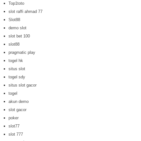
Top1toto
slot raffi ahmad 77
Slot88
demo slot
slot bet 100
slot88
pragmatic play
togel hk
situs slot
togel sdy
situs slot gacor
togel
akun demo
slot gacor
poker
slot77
slot 777