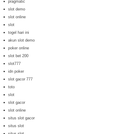
pragmatic
slot demo
slot online
slot
togel hari ini
akun slot demo
poker online
slot bet 200
slot777
idn poker
slot gacor 777
toto
slot
slot gacor
slot online
situs slot gacor
situs slot
situs slot