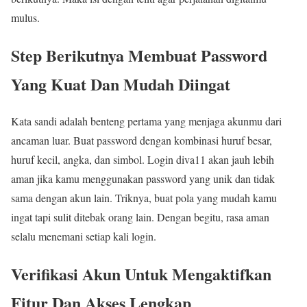
mulus.
Step Berikutnya Membuat Password
Yang Kuat Dan Mudah Diingat
Kata sandi adalah benteng pertama yang menjaga akunmu dari
ancaman luar. Buat password dengan kombinasi huruf besar,
huruf kecil, angka, dan simbol. Login diva11 akan jauh lebih
aman jika kamu menggunakan password yang unik dan tidak
sama dengan akun lain. Triknya, buat pola yang mudah kamu
ingat tapi sulit ditebak orang lain. Dengan begitu, rasa aman
selalu menemani setiap kali login.
Verifikasi Akun Untuk Mengaktifkan
Fitur Dan Akses Lengkap