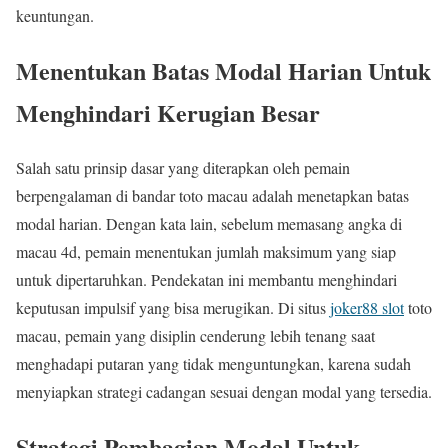
keuntungan.
Menentukan Batas Modal Harian Untuk
Menghindari Kerugian Besar
Salah satu prinsip dasar yang diterapkan oleh pemain
berpengalaman di bandar toto macau adalah menetapkan batas
modal harian. Dengan kata lain, sebelum memasang angka di
macau 4d, pemain menentukan jumlah maksimum yang siap
untuk dipertaruhkan. Pendekatan ini membantu menghindari
keputusan impulsif yang bisa merugikan. Di situs
joker88 slot
toto
macau, pemain yang disiplin cenderung lebih tenang saat
menghadapi putaran yang tidak menguntungkan, karena sudah
menyiapkan strategi cadangan sesuai dengan modal yang tersedia.
Strategi Pembagian Modal Untuk