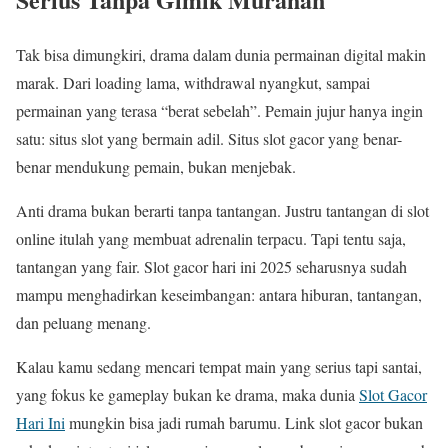
Tak bisa dimungkiri, drama dalam dunia permainan digital makin
marak. Dari loading lama, withdrawal nyangkut, sampai
permainan yang terasa “berat sebelah”. Pemain jujur hanya ingin
satu: situs slot yang bermain adil. Situs slot gacor yang benar-
benar mendukung pemain, bukan menjebak.
Anti drama bukan berarti tanpa tantangan. Justru tantangan di slot
online itulah yang membuat adrenalin terpacu. Tapi tentu saja,
tantangan yang fair. Slot gacor hari ini 2025 seharusnya sudah
mampu menghadirkan keseimbangan: antara hiburan, tantangan,
dan peluang menang.
Kalau kamu sedang mencari tempat main yang serius tapi santai,
yang fokus ke gameplay bukan ke drama, maka dunia
Slot Gacor
Hari Ini
mungkin bisa jadi rumah barumu. Link slot gacor bukan