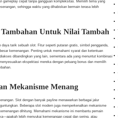
n gameplay cepat tanpa gangguan kompleksitas. Memilih tema yang
esenangan, sehingga waktu yang dihabiskan bermain terasa lebih
r Tambahan Untuk Nilai Tambah
aya tarik sebuah slot. Fitur seperti putaran gratis, simbol pengganda,
rbesar kemenangan. Penting untuk memahami syarat dan ketentuan
iakses dibandingkan yang lain, sementara ada yang menuntut kombinasi
an menyesuaikan ekspektasi mereka dengan peluang bonus dan memilih
mbahan.
Dan Mekanisme Menang
enangan. Slot dengan banyak payline menawarkan berbagai jalur
guntungkan. Beberapa slot modern juga memperkenalkan mekanisme
ara kemenangan dihitung. Memahami mekanisme ini membantu pemain
eka—apakah lebih menyukai kemenangan cepat dan sering, atau