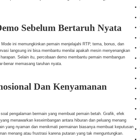
Demo Sebelum Bertaruh Nyata
. Mode ini memungkinkan pemain menjelajahi RTP, tema, bonus, dan
bservasi langsung ini bisa membantu menilai apakah mesin menyenangkan
ai harapan. Selain itu, percobaan demo membantu pemain membangun
ar-benar memasang taruhan nyata.
mosional Dan Kenyamanan
a soal pengalaman bermain yang membuat pemain betah. Grafik, efek
in yang menawarkan keseimbangan antara hiburan dan peluang menang
in yang nyaman dan menikmati permainan biasanya membuat keputusan
anan menang atau frustrasi karena putaran yang tak menguntungkan.