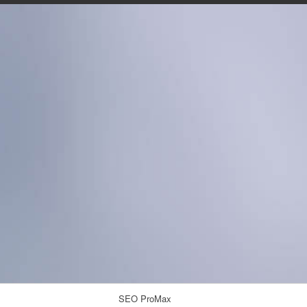
Skip
to
content
SEO ProMax