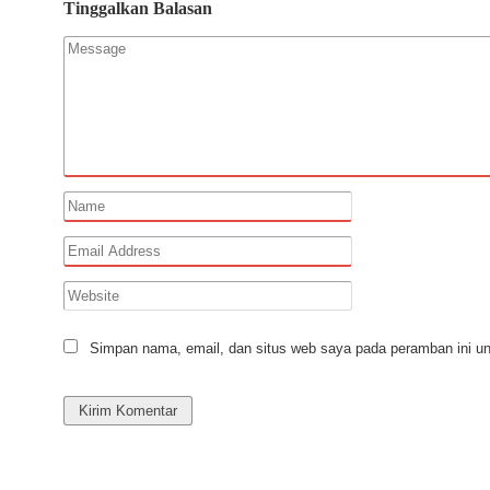
Tinggalkan Balasan
Simpan nama, email, dan situs web saya pada peramban ini un